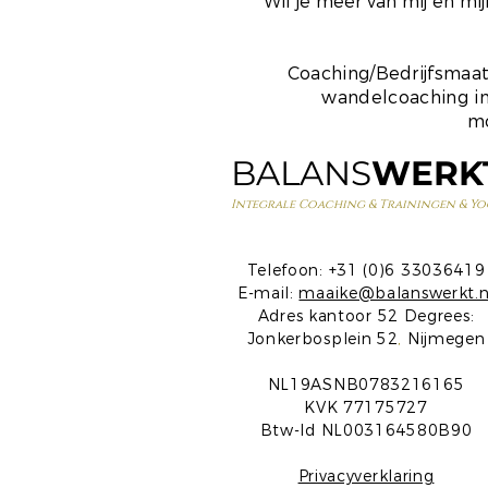
Wil je meer van mij en m
Coaching/Bedrijfsmaat
wandelcoaching in
mo
BALANS
WERK
Integrale Coaching & Trainingen & Yo
Telefoon: +31 (0)6 33036419
E-mail:
maaike@balanswerkt.n
Adres kantoor 52 Degrees:
Jonkerbosplein 52
,
Nijmegen
NL19ASNB0783216165
KVK 77175727
Btw-Id NL003164580B90
Privacyverklaring