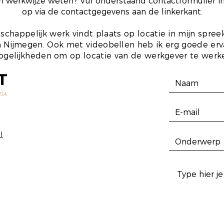
ijn werkwijze weten? Vul onderstaand contactformulier i
op via de contactgegevens aan de linkerkant.
schappelijk werk vindt plaats op locatie in mijn spre
 Nijmegen. Ook met videobellen heb ik erg goede ervar
gelijkheden om op locatie van de werkgever te werk
T
ga
l