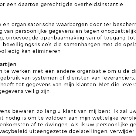
or een daartoe gerechtigde overheidsinstantie.
e en organisatorische waarborgen door ter besch
g van persoonlijke gegevens en tegen onopzettelij
iging, onbevoegde openbaarmaking van of toegang tot
de beveiligingsrisico’s die samenhangen met de ops
volledig kan elimineren.
rtijen
 te werken met een andere organisatie om u de di
gebruik van systemen of diensten van leveranciers, 
heeft tot gegevens van mijn klanten. Met die levera
gevens veilig zijn.
vens bewaren zo lang u klant van mij bent. Ik zal 
t nodig is om te voldoen aan mijn wettelijke verpl
enkomsten af te dwingen. Als ik uw persoonlijke ge
ivacybeleid uiteengezette doelstellingen, verwijder 