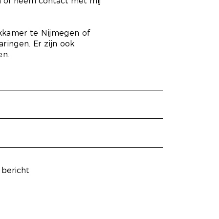
n of neem contact met mij
ekkamer te Nijmegen of
ingen. Er zijn ook
en.