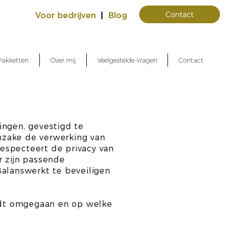
Contact
Voor bedrijven
|
Blog
Pakketten
Over mij
Veelgestelde vragen
Contact
ningen, gevestigd te
nzake de verwerking van
especteert de privacy van
r zijn passende
alanswerkt te beveiligen
rdt omgegaan en op welke