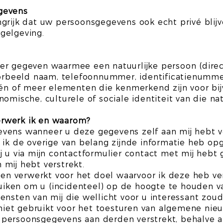
gevens
ngrijk dat uw persoonsgegevens ook echt privé bli
gelgeving.
?
er gegeven waarmee een natuurlijke persoon (direc
voorbeeld naam, telefoonnummer, identificatienum
één of meer elementen die kenmerkend zijn voor bij
omische, culturele of sociale identiteit van die nat
rwerk ik en waarom?
vens wanneer u deze gegevens zelf aan mij hebt ve
 ik de overige van belang zijnde informatie heb opg
j u via mijn contactformulier contact met mij hebt
mij hebt verstrekt.
 verwerkt voor het doel waarvoor ik deze heb ver
ken om u (incidenteel) op de hoogte te houden va
ensten van mij die wellicht voor u interessant zou
iet gebruikt voor het toesturen van algemene nie
persoonsgegevens aan derden verstrekt, behalve al