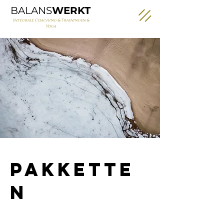
BALANS
WERKT
Integrale Coaching & Trainingen &
Yoga
pakkette
n