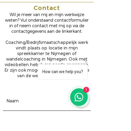
Contact
Wil je meer van mij en mijn werkwijze
weten? Vul onderstaand contactformulier
in of neem contact met mij op via de
contactgegevens aan de linkerkant.
Coaching/Bedrijfsmaatschappelijk werk
vindt plaats op locatie in mijn
spreekkamer te Nijmegen of
wandelcoaching in Nijmegen. Ook met
videobellen heb ik erg goede ervaringen.
Er zijn ook mogelijkheden om op locatie
How can we help you?
van de werkgever te werken.
1