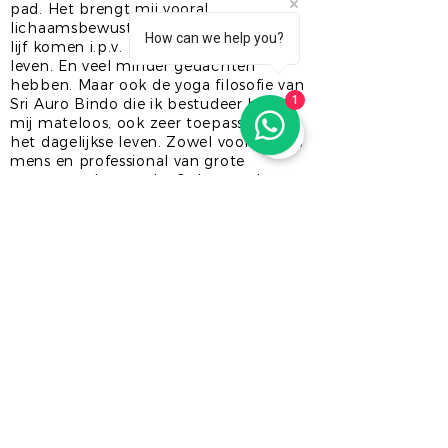
pad. Het brengt mij vooral
lichaamsbewustwording en meer in je
How can we help you?
lijf komen i.p.v. alleen maar in je hoofd
leven. En veel minder gedachten
hebben. Maar ook de yoga filosofie van
1
Sri Auro Bindo die ik bestudeer boeit
mij mateloos, ook zeer toepasselijk in
het dagelijkse leven. Zowel voor mij als
mens en professional van grote
toegevoegde waarde. Ook zorgt het
voor beter omgaan met discomfort in
het leven.
Leren omgaan met yoga oefeningen
die je lastig vindt op de mat kun je ook
doortrekken naar het dagelijkse leven.
Immers de oefeningen kun je ook niet
allemaal in 1 keer beheersen en ook bij
meditatie wordt oefening gevraag om
jouw mind/ gedachten te trainen. Net
als leren fietsen en sporten moet je dit
oefenen. En oefening baart zeker kunst!
Ik zie het als trainen van jouw mind en
ademhaling. Laat dit nu sowieso bij