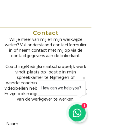
Ieder mens heeft het potentieel om te
veranderen om zijn houding te
transformeren, hoe moeilijk de situatie
ook is. Dalai Lama.
Contact
Wil je meer van mij en mijn werkwijze
weten? Vul onderstaand contactformulier
in of neem contact met mij op via de
contactgegevens aan de linkerkant.
Coaching/Bedrijfsmaatschappelijk werk
vindt plaats op locatie in mijn
spreekkamer te Nijmegen of
wandelcoaching in Nijmegen. Ook met
videobellen heb ik erg goede ervaringen.
How can we help you?
Er zijn ook mogelijkheden om op locatie
van de werkgever te werken.
1