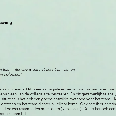
oaching
 team intervisie is dat het draait om samen
n oplossen."
ie aan in teams. Dit is een collegiale en vertrouwelijke leergroep v
atie van een van de collega's te bespreken. En dit gezamenlijk te ana
e situaties is het ook een goede ontwikkelmethode voor het team. Het
n ontstaan en het team dichter bij elkaar komt. Ook heb ik er ervari
de andere werkzaamheden moet doen ( ziekenhuis). Dan is het ook ee
et elk team lid.