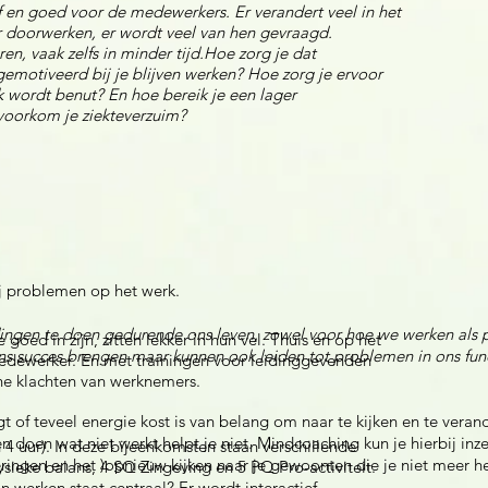
jf en goed voor de medewerkers. Er verandert veel in het
doorwerken, er wordt veel van hen gevraagd.
en, vaak zelfs in minder tijd.Hoe zorg je dat
gemotiveerd bij je blijven werken? Hoe zorg je ervoor
 wordt benut? En hoe bereik je een lager
voorkom je ziekteverzuim?
j problemen op het werk.
 dingen te doen gedurende ons leven, zowel voor hoe we werken als
ed in zijn, zitten lekker in hun vel. Thuis en op het
succes brengen maar kunnen ook leiden tot problemen in ons funct
 medewerker. En met trainingen voor leidinggevenden
che klachten van werknemers.
t of teveel energie kost is van belang om naar te kijken en te vera
en doen wat niet werkt helpt je niet. Mindcoaching kun je hierbij inze
 4 uur). In deze bijeenkomsten staan verschillende
ingen en het )opnieuw kijken naar je gewoonten die je niet meer h
ysieke balans, 4 SQ Zingeving en 5 PQ Pro-activiteit.
n werken staat centraal? Er wordt interactief