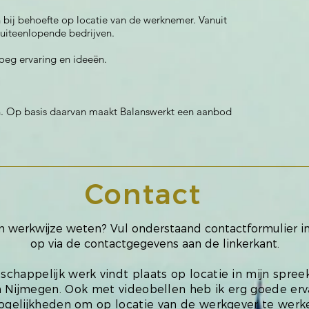
n bij behoefte op locatie van de werknemer. Vanuit
j uiteenlopende bedrijven.
noeg ervaring en ideeën.
n. Op basis daarvan maakt Balanswerkt een aanbod
Contact
ijn werkwijze weten? Vul onderstaand contactformulier i
op via de contactgegevens aan de linkerkant.
schappelijk werk vindt plaats op locatie in mijn spre
 Nijmegen. Ook met videobellen heb ik erg goede ervar
gelijkheden om op locatie van de werkgever te werk