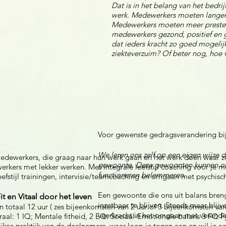
Dat is in het belang van het bedri
werk.
Medewerkers moeten langer 
Medewerkers moeten
meer prester
medewerkers gezond, positief
en 
dat ieders kracht zo
goed mogelijk
ziekteverzuim?
Of beter nog, hoe 
Voor gewenste gedragsverandering bi
We leren ons zelf op een eigen wijze
dewerkers, die graag naar hun werk gaan en het werk doen waar ze go
gewoonte. Deze gewoonten kunnen ons 
erkers met lekker werken. Met integrale leefstijl coaching voor je
functioneren belemmeren.
efstijl trainingen, intervisie/teamcoaching en omgaan met psychis
Een gewoonte die ons uit balans breng
 Fit en Vitaal door het leven
inzetbaar te blijven. Steeds maar blijv
in totaal 12 uur ( zes bijeenkomsten van 2 uur of 3 bijeenkomsten van
veerkracht in het omgaan met verander
ntraal: 1 IQ; Mentale fitheid, 2 EQ: Sociaal-Emotionele balans 3 FQ F
jkse praktijk van de deelnemers, waar loop je tegen aan en wil je aa