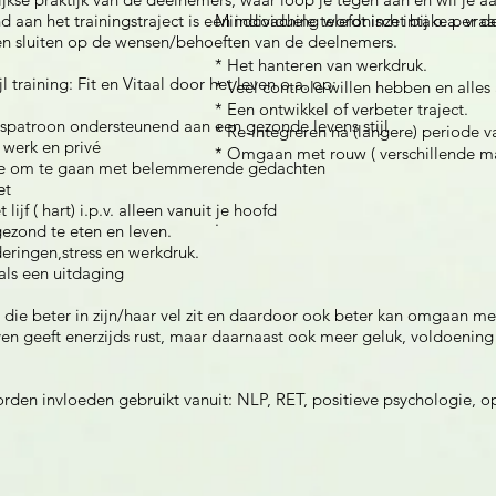
 aan het trainingstraject is een individuele telefonisch intake per
Mindcoaching wordt inzet bij o.a. vra
en sluiten op de wensen/behoeften van de deelnemers.
* Het hanteren van werkdruk.
jl training: Fit en Vitaal door het leven o.a. op:
* Veel controle willen hebben en alles
* Een ontwikkel of verbeter traject.
patroon ondersteunend aan een gezonde levens stijl
* Re-integreren na (langere) periode 
 werk en privé
* Omgaan met rouw ( verschillende ma
hoe om te gaan met belemmerende gedachten
et
lijf ( hart) i.p.v. alleen vanuit je hoofd
.
gezond te eten en leven.
ringen,stress en werkdruk.
als een uitdaging
die beter in zijn/haar vel zit en daardoor ook beter kan omgaan me
ven geeft enerzijds rust, maar daarnaast ook meer geluk, voldoening e
worden invloeden gebruikt vanuit: NLP, RET, positieve psychologie, 