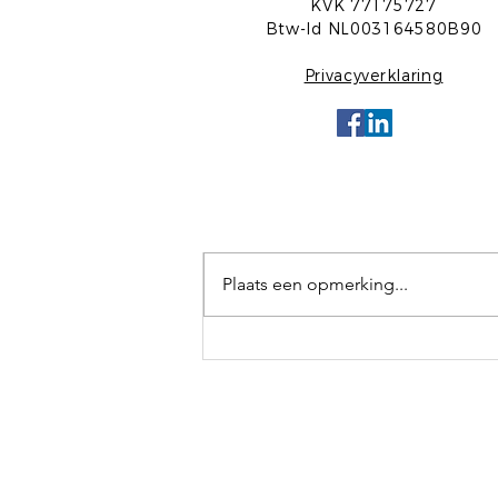
KVK 77175727
Btw-Id NL003164580B90
Privacyverklaring
Opmerkingen
Plaats een opmerking...
Ga je mee met ons? Rust,
Ontspanning en Opladen.