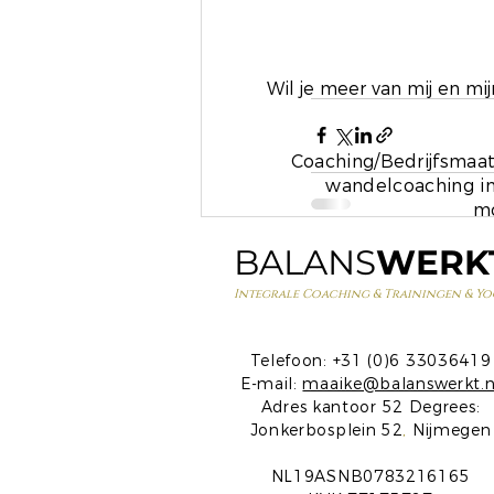
Wil je meer van mij en m
Coaching/Bedrijfsmaat
wandelcoaching in
mo
BALANS
WERK
Recente blogposts
Integrale Coaching & Trainingen & Yo
Telefoon: +31 (0)6 33036419
E-mail:
maaike@balanswerkt.n
Adres kantoor 52 Degrees:
Jonkerbosplein 52
,
Nijmegen
NL19ASNB0783216165