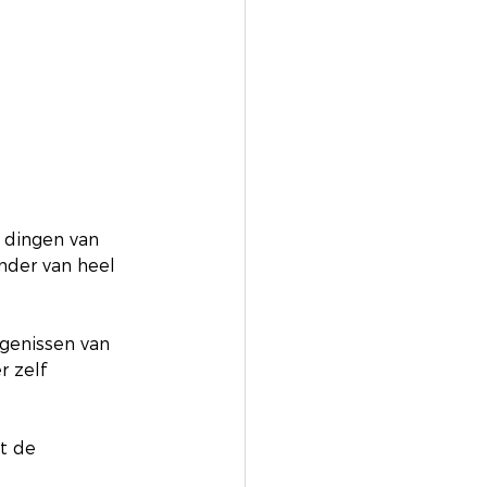
 dingen van 
nder van heel 
genissen van 
 zelf 
t de 