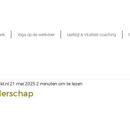
erk
Yoga op de werkvloer
Leefstijl & Vitaliteit coaching
kt.nl
21 mei 2025
2 minuten om te lezen
erschap