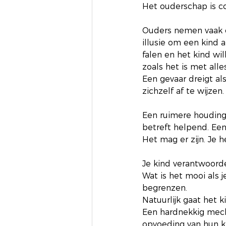
Het ouderschap is c
Ouders nemen vaak ee
illusie om een kind al
falen en het kind wi
zoals het is met all
Een gevaar dreigt al
zichzelf af te wijzen.
Een ruimere houding a
betreft helpend. Een
Het mag er zijn. Je he
Je kind verantwoordel
Wat is het mooi als 
begrenzen.
Natuurlijk gaat het k
Een hardnekkig mech
opvoeding van hun k