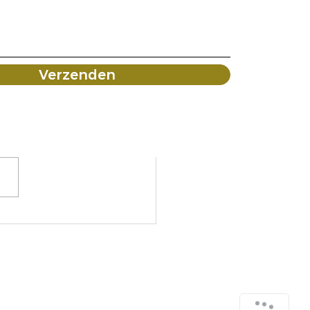
Verzenden
tigers en Dertigers
emma's