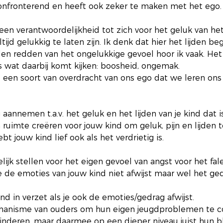
onfronterend en heeft ook zeker te maken met het ego.
n verantwoordelijkheid tot zich voor het geluk van het
tijd gelukkig te laten zijn. Ik denk dat hier het lijden be
llen redden van het ongelukkige gevoel hoor ik vaak. Het
es wat daarbij komt kijken: boosheid, ongemak. 
s een soort van overdracht van ons ego dat we leren ons
annemen t.a.v. het geluk en het lijden van je kind dat i
 ruimte creëren voor jouw kind om geluk, pijn en lijden t
bt jouw kind lief ook als het verdrietig is.
ijk stellen voor het eigen gevoel van angst voor het fale
je de emoties van jouw kind niet afwijst maar wel het ge
ind in verzet als je ook de emoties/gedrag afwijst.
anisme van ouders om hun eigen jeugdproblemen te cor
inderen, maar daarmee op een dieper niveau juist hun b