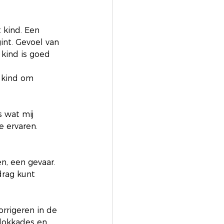
 kind. Een 
gint. Gevoel van 
 kind is goed 
 kind om 
s wat mij 
e ervaren.
n, een gevaar. 
drag kunt 
rigeren in de 
lokkades en 