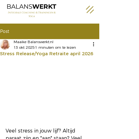
BALANS
WERKT
Integrale Coaching & Trainingen &
Yoga
Post
Maaike Balanswerkt.nl
13 okt 2025
1 minuten om te lezen
Stress Release/Yoga Retraite april 2026
Veel stress in jouw lijf? Altijd 
paraat zijn en "aan" staan? Veel 