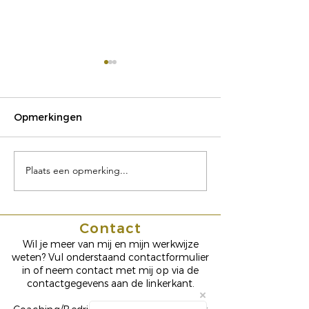
Opmerkingen
Bewust Ouder
Plaats een opmerking...
Twintigers en
Dertigers Dilemma's
Contact
Wil je meer van mij en mijn werkwijze
weten? Vul onderstaand contactformulier
in of neem contact met mij op via de
contactgegevens aan de linkerkant.