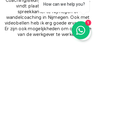
Coaching/Bedrijfsmaatschappelijk werk
How can we help you?
vindt plaats op locatie in mijn
spreekkamer te Nijmegen of
wandelcoaching in Nijmegen. Ook met
1
videobellen heb ik erg goede ervaringen.
Er zijn ook mogelijkheden om op locatie
van de werkgever te werken.