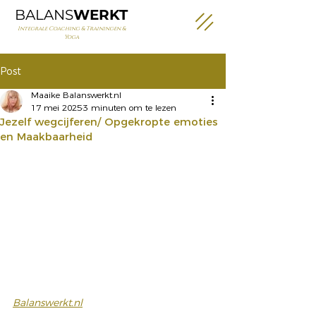
BALANS
WERKT
Integrale Coaching & Trainingen &
Yoga
Post
Maaike Balanswerkt.nl
17 mei 2025
3 minuten om te lezen
Jezelf wegcijferen/ Opgekropte emoties
en Maakbaarheid
Balanswerkt.nl