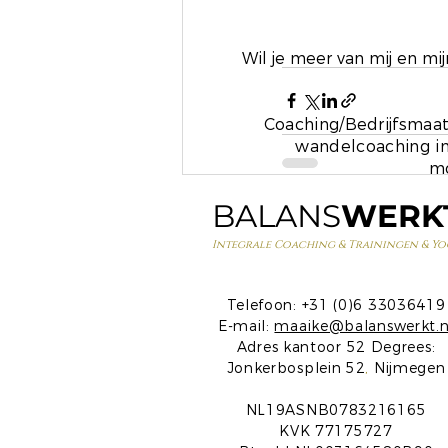
Wil je meer van mij en m
Coaching/Bedrijfsmaat
wandelcoaching in
mo
BALANS
WERK
Recente blogposts
Integrale Coaching & Trainingen & Yo
Telefoon: +31 (0)6 33036419
E-mail:
maaike@balanswerkt.n
Adres kantoor 52 Degrees:
Jonkerbosplein 52
,
Nijmegen
NL19ASNB0783216165
KVK 77175727