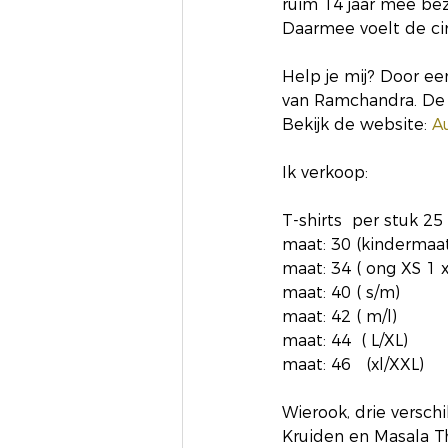
ruim 14 jaar mee bezi
Daarmee voelt de cir
Help je mij? Door e
van Ramchandra. De 
Bekijk de website: 
A
Ik verkoop:
T-shirts  per stuk 25
maat: 30 (kindermaat 
maat: 34 ( ong XS 1 x
maat: 40 ( s/m)
maat: 42 ( m/l)
maat: 44  ( L/XL)
maat: 46   (xl/XXL)
Wierook, drie versch
Kruiden en Masala Th