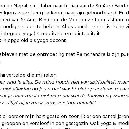
n in Nepal, ging later naar India naar de Sri Auro Bindo
olgens weer terug te keren naar zijn geboorteland. En d
goed van Sr Auro Bindo en de Moeder zelf een ashram o
 nodig hebben te helpen. Alles vanuit een holistische vi
integrale yoga) & meditatie en spiritualiteit.
 in opgeleid als yoga docent. 
jgebleven met de ontmoeting met Ramchandra is zijn pur
.
ij vertelde die mij raken: 
r vind je alles. De mind houdt niet van spiritualiteit maar
e niet afleiden op jouw pad wacht niet op anderen maar v
wat je doet maakt niet uit maar wel de toewijding waarme
is altijd bij je maar soms verstopt geraakt."
 al eerder mijn hart gestolen, toen ik er een aantal jare
roepen en verbleef in een gastgezin. Ook yoga & medita