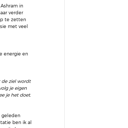
 Ashram in 
aar verder 
p te zetten 
sie met veel 
e energie en 
 de ziel wordt 
olg je eigen 
e je het doet. 
n geleden 
tie ben ik al 