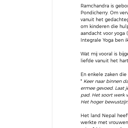
Ramchandra is gebore
Pondicherry. Om verv
vanuit het gedachte
om kinderen die hulp
aandacht voor yoga ( 
Integrale Yoga ben ik
Wat mij vooral is bi
liefde vanuit het hart
En enkele zaken die h
"
 Keer naar binnen daa
ermee gevoed. Laat j
pad. Het soort werk 
Het hoger bewustzijn 
Het land Nepal heeft
werkte met vrouwen g