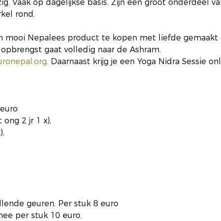
g. Vaak op dagelijkse basis. Zijn een groot onderdeel van
kel rond.
en mooi Nepalees product te kopen met liefde gemaakt 
opbrengst gaat volledig naar de Ashram.  
uronepal.org
. Daarnaast krijg je een Yoga Nidra Sessie onli
 euro
ong 2 jr 1 x),  
),
illende geuren. Per stuk 8 euro
ee per stuk 10 euro.