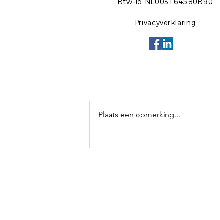
Btw-Id NL003164580B90
Privacyverklaring
Opmerkingen
Plaats een opmerking...
Ga je mee met ons? Rust,
Ontspanning en Opladen.