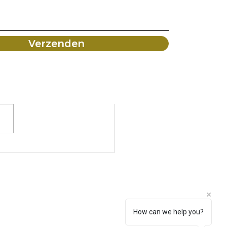
Verzenden
tigers en Dertigers
emma's
How can we help you?