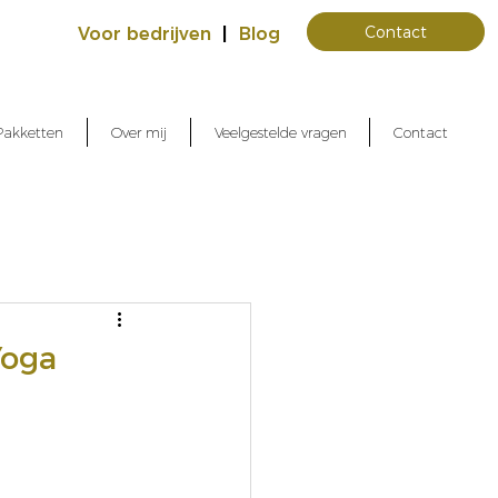
Contact
Voor bedrijven
|
Blog
Pakketten
Over mij
Veelgestelde vragen
Contact
Yoga