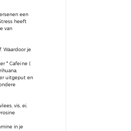
ersenen een 
tress heeft 
ie van 
. Waardoor je 
 
er * Cafeïne ( 
rihuana, 
er uitgeput en 
zondere 
es, vis, ei, 
rosine 
mine in je 