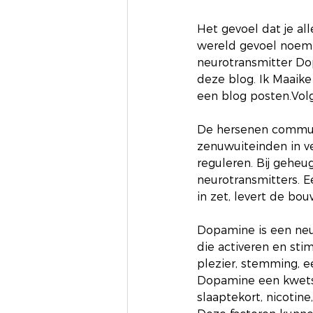
Het gevoel dat je all
wereld gevoel noem i
neurotransmitter Dopa
deze blog. Ik Maaike 
een blog posten.Volg
De hersenen communi
zenuwuiteinden in v
reguleren. Bij geheu
neurotransmitters. E
in zet, levert de bo
Dopamine is een neur
die activeren en sti
plezier, stemming, e
Dopamine een kwetsb
slaaptekort, nicotine