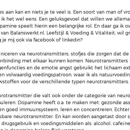
es aan kan en niets je te veel is. Een soort van man of v
k het wel eens. Een geluksgevoel dat willen we allema
mine speelt hierin een belangrijke rol. En daar ga ik ove
van Balanswerkt.nl, Leefstijl & Voeding & Vitaliteit, wil g
 je mij ook via facebook of linkedin?
ceren via neurotransmitters; stofjes die zorgen dat de
erbinding met elkaar kunnen komen. Neurotransmitters
genfuncties en de emotie angst gebruikt het lichaam ext
en volwaardig voedingspatroon, waar ik als natuurvoedin
uwstoffen voor de verschillende typen neurotransmitters.
otransmitter die valt ook onder de categorie van neuro
muleren. Dopamine heeft o.a. te maken met: gezonde asser
en goed immuunsysteem, leren en concentreren. Echter te
are neurotransmitter. En kan worden aangetast door st
, drugsgebruik en voedingsmiddelen als: alcohol, cafeïne