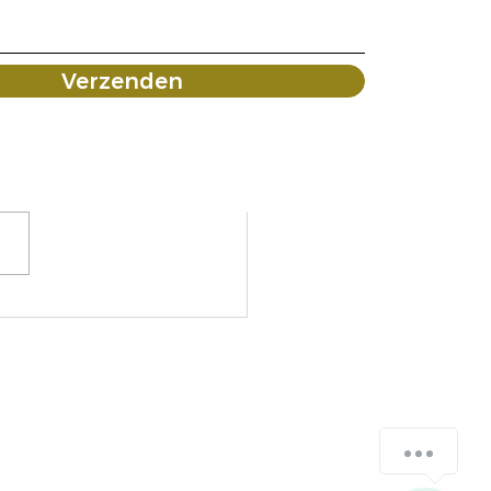
Verzenden
tigers en Dertigers
emma's
How can we help you?