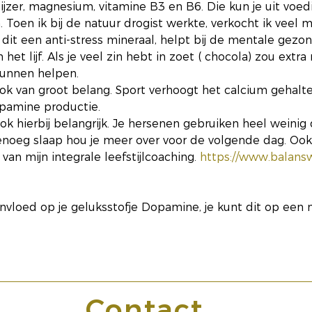
ijzer, magnesium, vitamine B3 en B6. Die kun je uit voed
Toen ik bij de natuur drogist werkte, verkocht ik veel 
 is dit een anti-stress mineraal, helpt bij de mentale gez
 het lijf. Als je veel zin hebt in zoet ( chocola) zou extr
unnen helpen.
ook van groot belang. Sport verhoogt het calcium gehalte 
pamine productie. 
ok hierbij belangrijk. Je hersenen gebruiken heel weinig
enoeg slaap hou je meer over voor de volgende dag. Ook 
van mijn integrale leefstijlcoaching. 
https://www.balanswe
invloed op je geluksstofje Dopamine, je kunt dit op een n
Contact