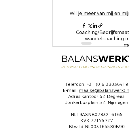
Wil je meer van mij en m
Coaching/Bedrijfsmaat
wandelcoaching in
mo
BALANS
WERK
Recente blogposts
Integrale Coaching & Trainingen & Yo
Telefoon: +31 (0)6 33036419
E-mail:
maaike@balanswerkt.n
Adres kantoor 52 Degrees:
Jonkerbosplein 52
,
Nijmegen
NL19ASNB0783216165
KVK 77175727
Btw-Id NL003164580B90