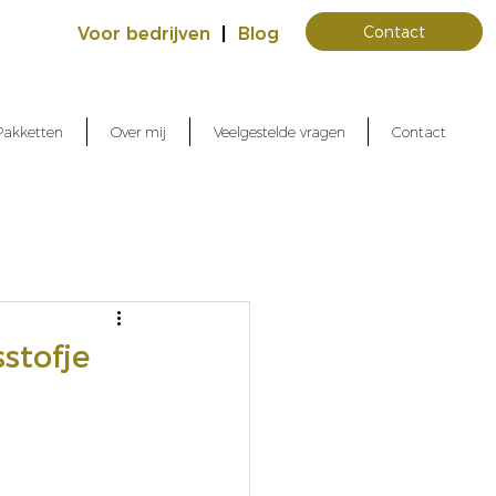
Contact
Voor bedrijven
|
Blog
Pakketten
Over mij
Veelgestelde vragen
Contact
stofje