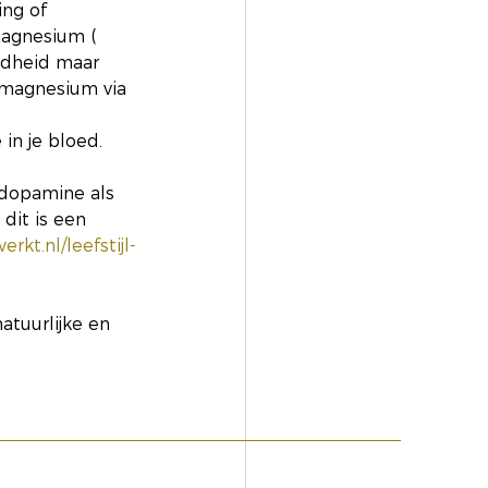
ing of 
magnesium ( 
ondheid maar 
a magnesium via 
in je bloed. 
 dopamine als 
dit is een 
rkt.nl/leefstijl-
atuurlijke en 