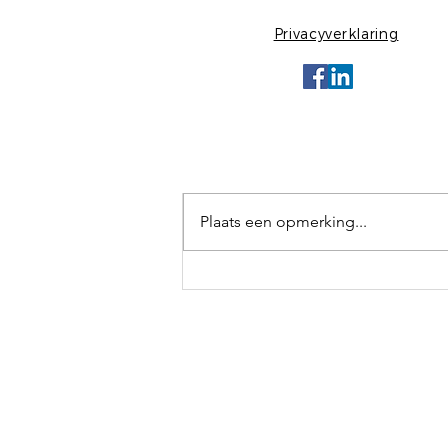
Privacyverklaring
Opmerkingen
Plaats een opmerking...
Ga je mee met ons? Rust,
Ontspanning en Opladen.