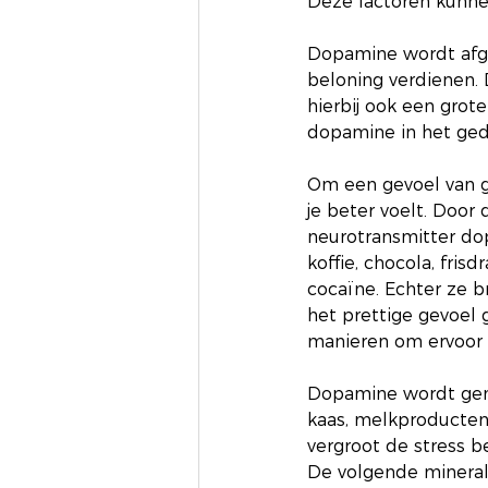
Deze factoren kunnen
Dopamine wordt afge
beloning verdienen. 
hierbij ook een grote
dopamine in het gedr
Om een gevoel van ge
je beter voelt. Doo
neurotransmitter dopa
koffie, chocola, fris
cocaïne. Echter ze b
het prettige gevoel 
manieren om ervoor 
Dopamine wordt gemaa
kaas, melkproducten,
vergroot de stress b
De volgende minerale