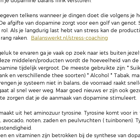
 je dopamine balans flink verstoren. 
geven telkens wanneer je dingen doet die volgens je h
De afgifte van dopamine zorgt voor een golf van genot. S
 rol. Als je langdurig last hebt van stress kan de product
ang raken.  
Balanswerkt.nl/stress-coaching
luk te ervaren ga je vaak op zoek naar iets buiten jezelf
r deze middelen/producten wordt de hoeveelheid van de
mine tijdelijk vergroot. De meeste gebruikte zijn: * Suik
drank en verschillende thee soorten) * Alcohol * Tabak, ma
rengen je systeem niet in balans, de voorraad raakt snell
gaat al snel weer weg. Maar goed nieuws er zijn ook ge
te zorgen dat je de aanmaak van dopamine stimuleert.
kt uit het aminozuur tyrosine. Tyrosine komt voor in: vle
 avocado, noten, zaden en peulvruchten ( tuinbonen). Ty
estendigheid. 
n en vitaminen zijn betrokken bij de synthese van dopa