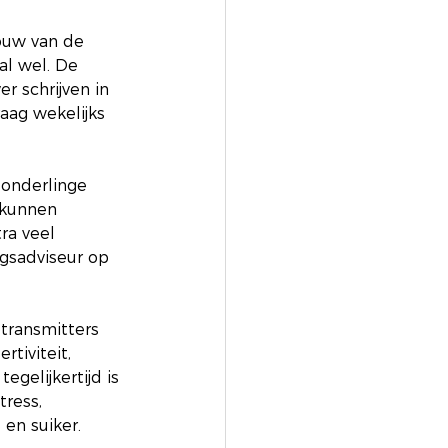
rouw van de 
al wel. De 
r schrijven in 
raag wekelijks 
 onderlinge 
 kunnen 
ra veel 
gsadviseur op 
 
transmitters 
tiviteit, 
gelijkertijd is 
ress, 
 en suiker.